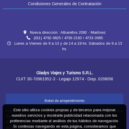
Condiciones Generales de Contratación
Nueva dirección : Albarellos 2092 - Martínez
(011) 4792-0625 / 4793-2163 / 4733-3065
Lunes a Viernes de 9 a 13 y de 14 a 18 hs. Sábados de 9 a 13
hs.
Gladys Viajes y Turismo S.R.L.
CUIT 30-70961952-3 - Legajo 12974 - Disp. 0208/06
Boton de arrepentimiento
Este sitio utiliza cookies propias y de terceros para mejorar
Podés cancelar tus compras realizadas de forma online o telefonica
nuestros servicios y mostrarte publicidad relacionada con tus
dentro de un plazo máximo de 10 días desde la fecha que
preferencias mediante el análisis de tus hábitos de navegación.
realizaste la compra (Disp.954/2025). Según decreto 809/2024 las
Si continúas navegando en esta página, consideramos que
tarifas aéreas se rigen por política tarifaria de la compañía aérea