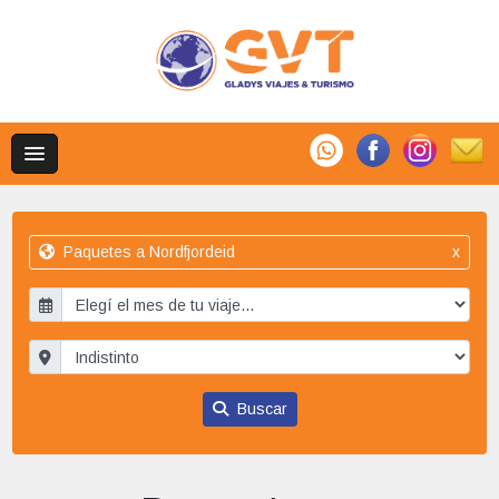
Paquetes a Nordfjordeid
x
Buscar